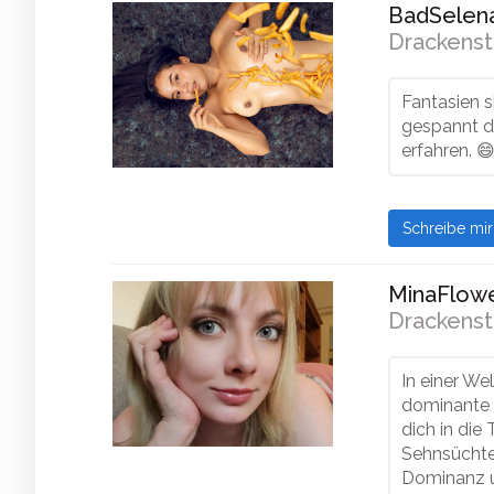
BadSelena
Drackenst
Fantasien s
gespannt da
erfahren. 
Schreibe mi
MinaFlowe
Drackenst
In einer We
dominante F
dich in die
Sehnsüchte 
Dominanz u