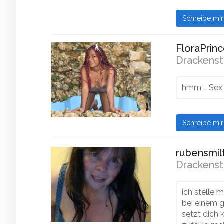
Schreibe mi
FloraPrinc
Drackenst
hmm … Sex 
Schreibe mi
rubensmilf
Drackenst
ich stelle m
bei einem g
setzt dich