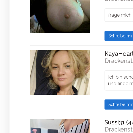
frage mich
Schreibe mi
KayaHeart
Drackenst
Ich bin sch
und finde m
Schreibe mi
Sussi31 (4
Drackenst