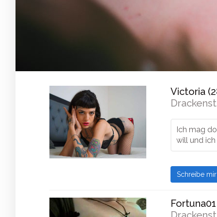
Victoria (2
Drackenst
Ich mag do
will und ic
Schreibe mi
Fortuna01 
Drackenst