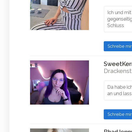
Ich und mit
gegenseiti
Schluss
Schreibe mi
SweetKerr
Drackenst
Da habe ic
an und lass
Schreibe mi