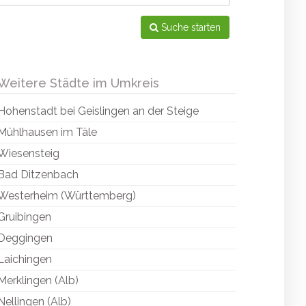
Suche starten
Weitere Städte im Umkreis
Hohenstadt bei Geislingen an der Steige
Mühlhausen im Täle
Wiesensteig
Bad Ditzenbach
Westerheim (Württemberg)
Gruibingen
Deggingen
Laichingen
Merklingen (Alb)
Nellingen (Alb)