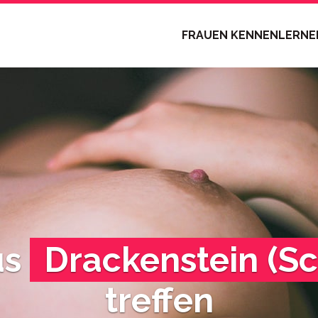
FRAUEN KENNENLERN
us
Drackenstein (S
treffen