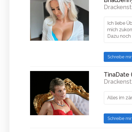
BhadJenny
Drackenst
Ich liebe Ü
mich zukom
Dazu noch 
Schreibe mi
TinaDate 
Drackenst
Alles im zä
Schreibe mi