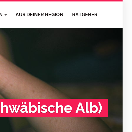
EN
AUS DEINER REGION
RATGEBER
chwäbische Alb)