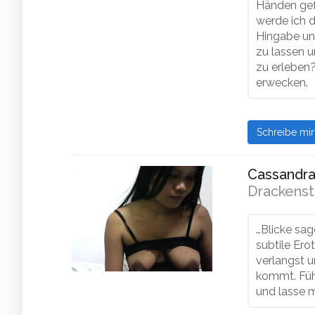
Händen gef
werde ich d
Hingabe und
zu lassen u
zu erleben
erwecken.
Schreibe mi
Cassandra 
Drackenst
…Blicke sag
subtile Ero
verlangst 
kommt. Füh
und lasse m