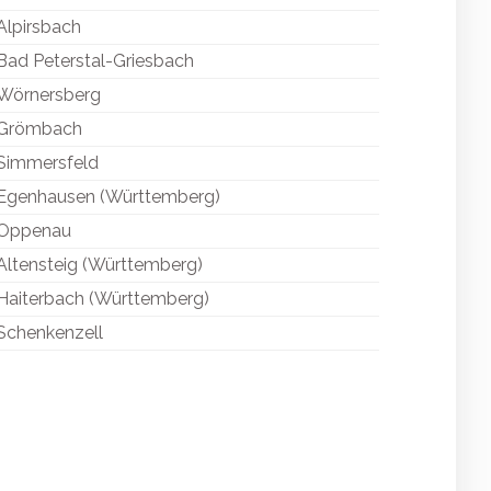
Alpirsbach
Bad Peterstal-Griesbach
Wörnersberg
Grömbach
Simmersfeld
Egenhausen (Württemberg)
Oppenau
Altensteig (Württemberg)
Haiterbach (Württemberg)
Schenkenzell