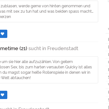
es zublasen, werde gerne von hinten genommen und
 was mit sex zu tun hat und was beiden spass macht…
merzen
r
imetime (21)
sucht in
Freudenstadt
le um sie hier alle aufzuzählen. Von geilem
sen Sex, bis zum harten versauten Quicky ist alles
 du magst sogar heiße Rollenspiele in denen wir in
e Welt abtauchen!
r