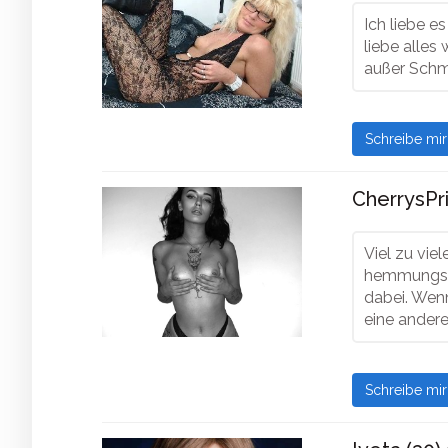
Ich liebe 
liebe alles
außer Sch
Schreibe mi
CherrysPr
Viel zu vie
hemmungslo
dabei. Wenn
eine ander
Schreibe mi