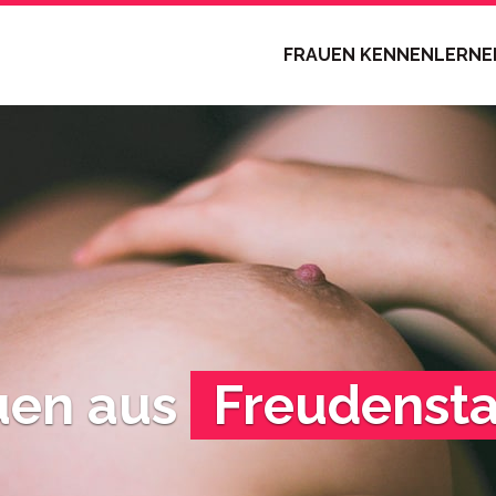
FRAUEN KENNENLERN
uen aus
Freudenst