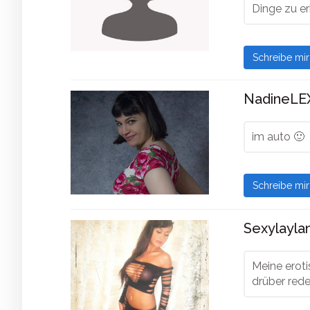
Dinge zu e
Schreibe mi
NadineLEX
im auto 🙂
Schreibe mi
Sexylaylan
Meine eroti
drüber red