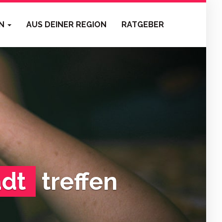
EN
AUS DEINER REGION
RATGEBER
adt
treffen