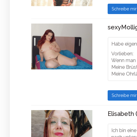
Schreibe mi
sexyMolli
Habe eigent
Vorlieben:
Wenn man 
Meine Brüs
Meine Ohrl
Schreibe mi
Elisabeth 
Ich bin ein