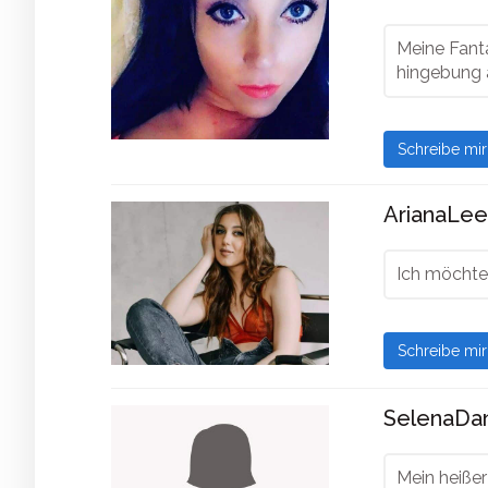
Meine Fanta
hingebung 
Schreibe mi
ArianaLee
Ich möchte
Schreibe mi
SelenaDani
Mein heißer