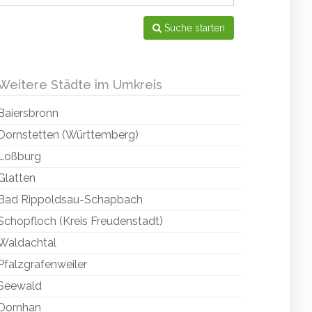
Suche starten
Weitere Städte im Umkreis
Baiersbronn
Dornstetten (Württemberg)
Loßburg
Glatten
Bad Rippoldsau-Schapbach
Schopfloch (Kreis Freudenstadt)
Waldachtal
Pfalzgrafenweiler
Seewald
Dornhan