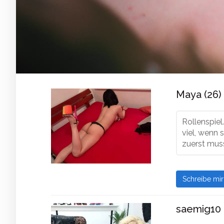
Maya (26)
Rollenspiel
viel, wenn 
zuerst mus
Schreibe mi
saemig10 