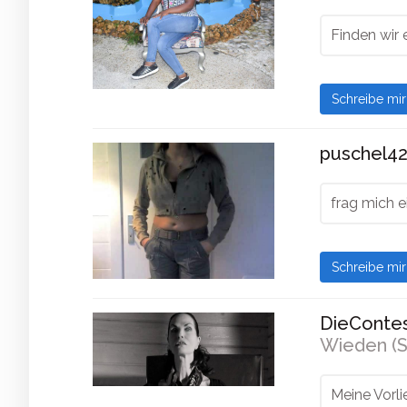
Finden wir 
Schreibe mi
puschel42
frag mich e
Schreibe mi
DieContes
Wieden (S
Meine Vorli