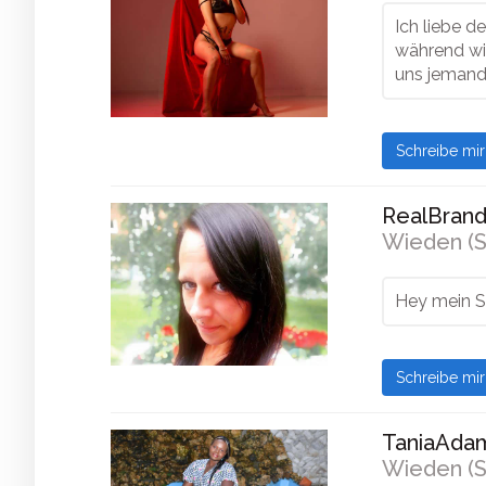
Ich liebe d
während wir
uns jemand 
Schreibe mi
RealBrandi
Wieden (S
Hey mein Sü
Schreibe mi
TaniaAdam
Wieden (S