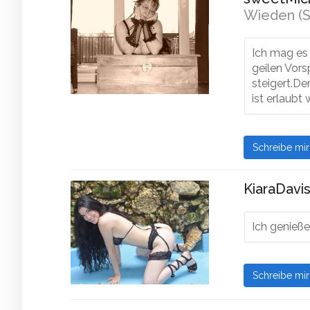
Wieden (S
Ich mag es
geilen Vors
steigert.De
ist erlaubt 
Schreibe mi
KiaraDavis
Ich genieße
Schreibe mi