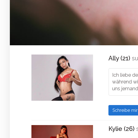
Ally (21)
su
Ich liebe d
während wir
uns jemand 
Schreibe mi
Kylie (26)