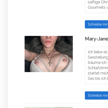
saftige Ohr
Gourmets v
Schreibe mi
Mary-Jane
Ich liebe e
Sexstellun
träume ich
Schlafzimm
startet mi
Sex bis ic
Schreibe mi