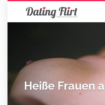
Skip
to
main
content
Heiße Frauen 