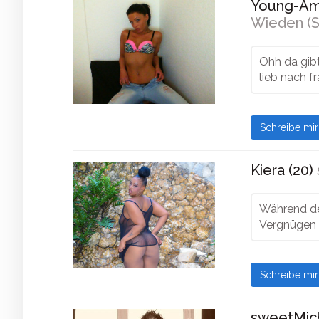
Young-Amy
Wieden (S
Ohh da gibt 
lieb nach f
Schreibe mi
Kiera (20)
Während des
Vergnügen 
Schreibe mi
sweetMich