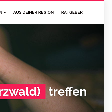
EN
AUS DEINER REGION
RATGEBER
rzwald)
treffen