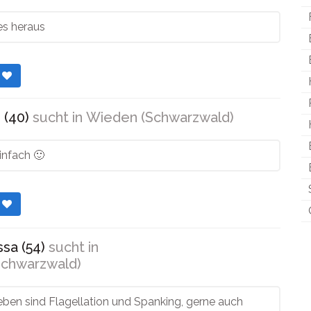
es heraus
r
 (40)
sucht in
Wieden (Schwarzwald)
infach 🙂
r
sa (54)
sucht in
chwarzwald)
eben sind Flagellation und Spanking, gerne auch