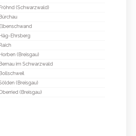
Fröhnd (Schwarzwald)
Bürchau
Elbenschwand
Häg-Ehrsberg
Raich
Horben (Breisgau)
Bernau im Schwarzwald
Bollschweil
Sölden (Breisgau)
Oberried (Breisgau)