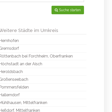
Suche starten
Weitere Städte im Umkreis
Hemhofen
Gremsdorf
Röttenbach bei Forchheim, Oberfranken
Höchstadt an der Aisch
Heroldsbach
Großenseebach
Pommersfelden
Hallerndorf
Mühlhausen, Mittelfranken
Heßdorf, Mittelfranken