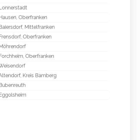
Lonnerstadt
Hausen, Oberfranken
Baiersdorf, Mittelfranken
Frensdorf, Oberfranken
Möhrendorf
Forchheim, Oberfranken
Weisendorf
Altendorf, Kreis Bamberg
Bubenreuth
Eggolsheim