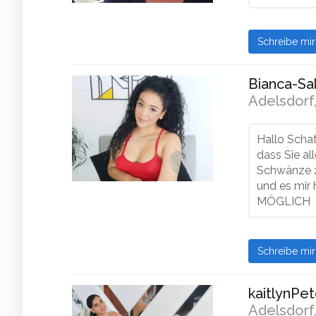
Schreibe mi
Bianca-Sal
Adelsdorf,
Hallo Schat
dass Sie al
Schwänze zu
und es mir 
MÖGLICH
Schreibe mi
kaitlynPet
Adelsdorf,