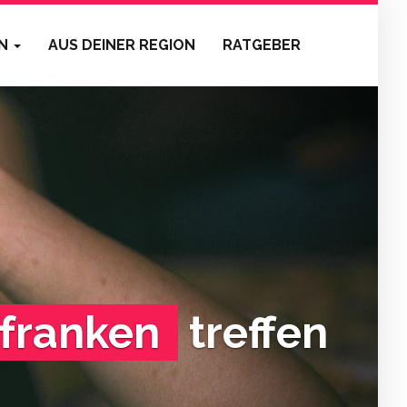
EN
AUS DEINER REGION
RATGEBER
lfranken
treffen