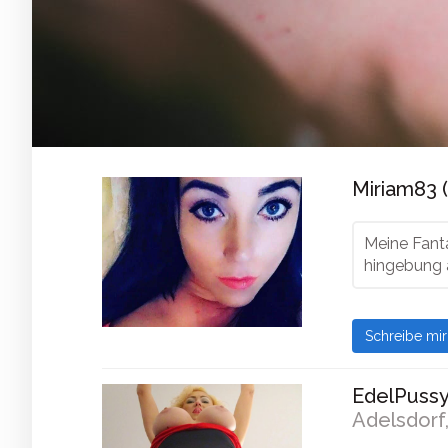
Miriam83 
Meine Fanta
hingebung 
Schreibe mi
EdelPussy
Adelsdorf,