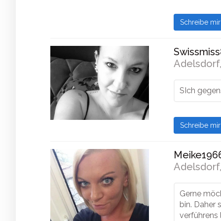
Schreibe mi
Swissmiss
Adelsdorf,
SIch gegen
Schreibe mi
Meike1966
Adelsdorf,
Gerne möch
bin. Daher 
verführens l