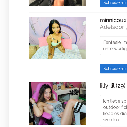
Schreibe mi
minnicoux 
Adelsdorf,
Fantasie: m
unterwürfig
Schreibe mi
lilly-lil (29)
ich liebe s
outdoor fic
liebe es d
werden