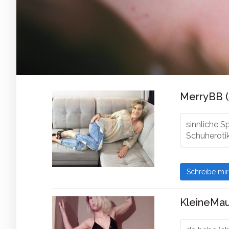
MerryBB (
sinnliche Sp
Schuheroti
Schreibe mi
KleineMau