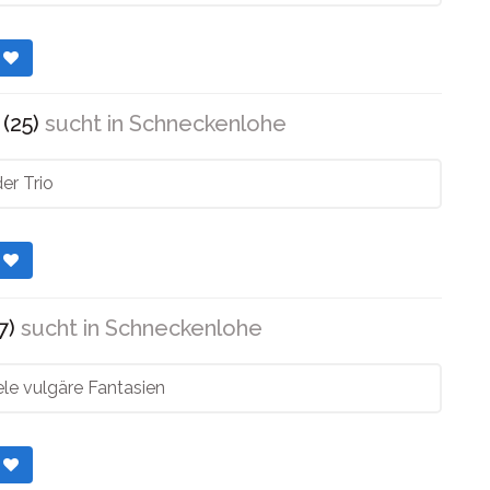
r
(25)
sucht in
Schneckenlohe
er Trio
r
7)
sucht in
Schneckenlohe
ele vulgäre Fantasien
r