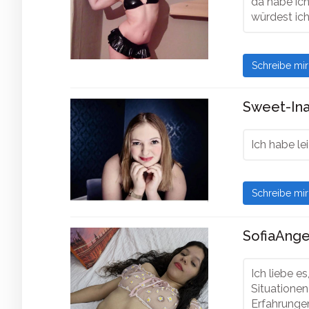
da habe ic
würdest ic
Schreibe mi
Sweet-Ina
Ich habe le
Schreibe mi
SofiaAngel
Ich liebe e
Situationen
Erfahrunge