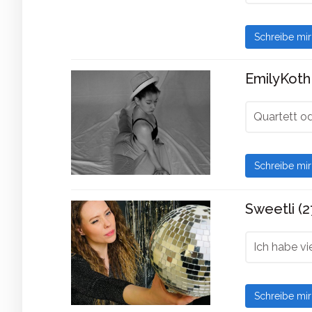
Schreibe mi
EmilyKoth 
Quartett od
Schreibe mi
Sweetli (2
Ich habe vi
Schreibe mi