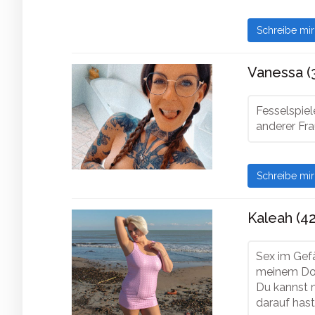
Schreibe mi
Vanessa (
Fesselspiel
anderer Fr
Schreibe mi
Kaleah (42
Sex im Gefä
meinem Doz
Du kannst m
darauf hast