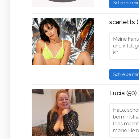
Schreibe mi
scarletts (
Meine Fanta
und intell
ist
Schreibe mi
Lucia (50)
Hallo, schö
bei mir ist
(das macht 
meine Herre