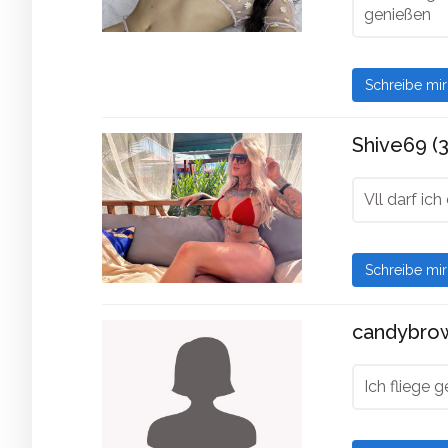
genießen
Schreibe mi
Shive69 (3
Vll darf ich
Schreibe mi
candybro
Ich fliege 