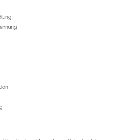
lung
dehnung
tion
g