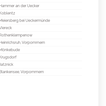
Hammer an der Uecker
Koblentz
Meiersberg bei Ueckermünde
Viereck
Rothenklempenow
Heinrichsruh, Vorpommern
Mönkebude
Krugsdorf
Jatznick
Blankensee, Vorpommern