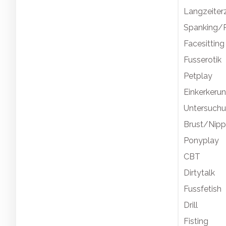
Langzeiter
Spanking/P
Facesitting
Fusserotik
Petplay
Einkerkeru
Untersuch
Brust/Nipp
Ponyplay
CBT
Dirtytalk
Fussfetish
Drill
Fisting