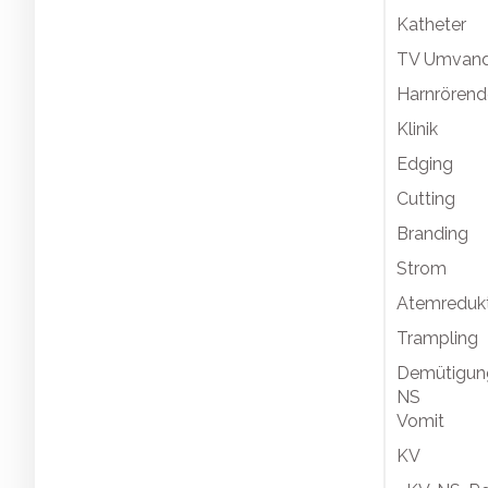
Katheter
TV Umvand
Harnrören
Klinik
Edging
Cutting
Branding
Strom
Atemreduk
Trampling
Demütigun
NS
Vomit
KV