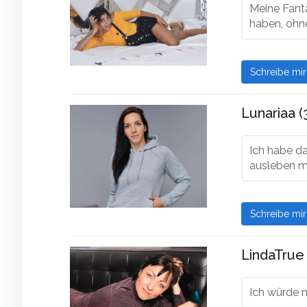
Meine Fant
haben, ohn
Schreibe mi
Lunariaa (
Ich habe da
ausleben mö
Schreibe mi
LindaTrue 
Ich würde m