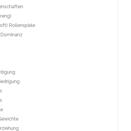
enschaften
reng)
ft) Rollenspiele
e Dominanz
htigung
iedrigung
e
e
le
ewichte
rziehung