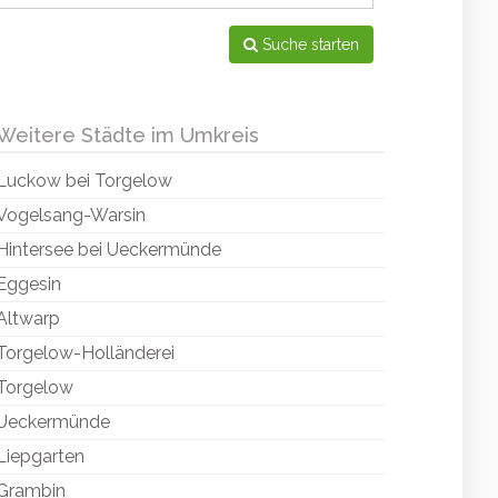
Suche starten
Weitere Städte im Umkreis
Luckow bei Torgelow
Vogelsang-Warsin
Hintersee bei Ueckermünde
Eggesin
Altwarp
Torgelow-Holländerei
Torgelow
Ueckermünde
Liepgarten
Grambin