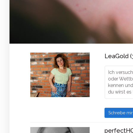
LeaGold (
Ich versuch
oder Wettbe
kennen und 
du wirst es
Schreibe mi
perfectHO