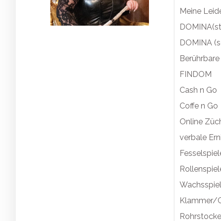
Meine Leid
DOMINA(st
DOMINA (so
Berührbar
FINDOM
Cash n Go
Coffe n Go
Online Züc
verbale Ern
Fesselspiel
Rollenspiel
Wachsspie
Klammer/G
Rohrstocke