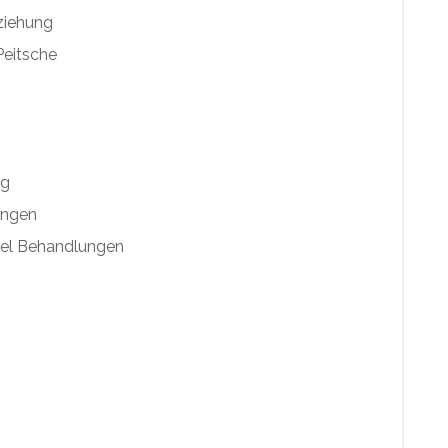
ziehung
eitsche
ng
ungen
el Behandlungen