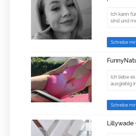
Ich kann f
sind und me
Schreibe mi
FunnyNatu
Ich liebe 
ausgiebig
Schreibe mi
Lillywade 