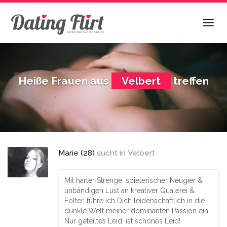
Skip
to
Togg
main
navig
content
Heiße Frauen aus
Velbert
treffen
Marie (28)
sucht in
Velbert
Mit harter Strenge, spielerischer Neugier &
unbändigen Lust an kreativer Quälerei &
Folter, führe ich Dich leidenschaftlich in die
dunkle Welt meiner dominanten Passion ein.
Nur geteiltes Leid, ist schönes Leid!