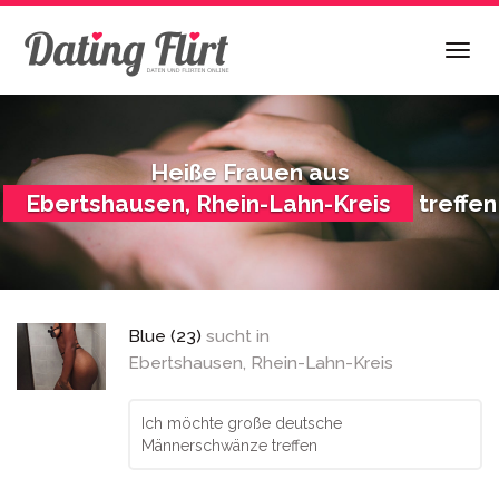
Skip
to
Togg
main
navig
content
Heiße Frauen aus
Ebertshausen, Rhein-Lahn-Kreis
treffen
Blue (23)
sucht in
Ebertshausen, Rhein-Lahn-Kreis
Ich möchte große deutsche
Männerschwänze treffen