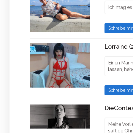
Ich mag es 
Schreibe mi
Lorraine (
Einen Mann
lassen, heh
Schreibe mi
DieContes
Meine Vorli
saftige Ohr