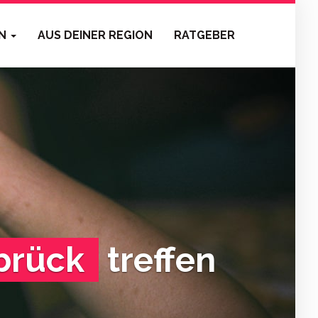
EN
AUS DEINER REGION
RATGEBER
brück
treffen