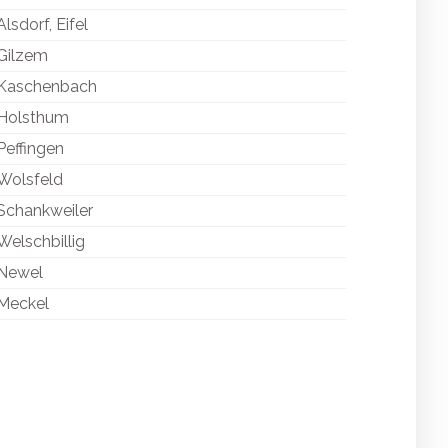
Alsdorf, Eifel
Gilzem
Kaschenbach
Holsthum
Peffingen
Wolsfeld
Schankweiler
Welschbillig
Newel
Meckel