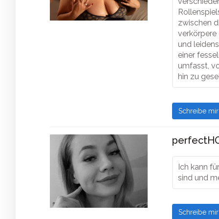
verschiede
Rollenspiels
zwischen d
verkörpere 
und leidens
einer fesse
umfasst, v
hin zu gese
Schreibe mi
perfectHO
Ich kann f
sind und me
Schreibe mi