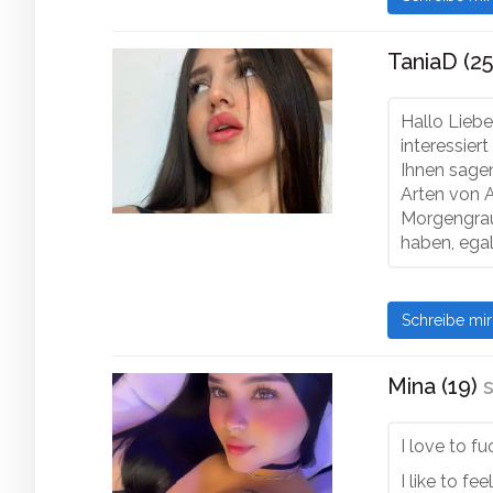
TaniaD (25
Hallo Liebe
interessier
Ihnen sagen
Arten von A
Morgengraue
haben, egal
Schreibe mi
Mina (19)
s
I love to f
I like to fe