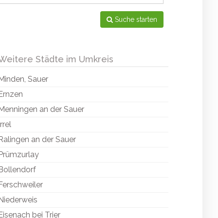
Suche starten
Weitere Städte im Umkreis
Minden, Sauer
Ernzen
Menningen an der Sauer
Irrel
Ralingen an der Sauer
Prümzurlay
Bollendorf
Ferschweiler
Niederweis
Eisenach bei Trier