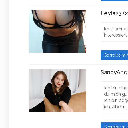
Leyla23 (2
lebe gerne 
interessier
Schreibe mi
SandyAnge
Ich bin ein
du mich gut
Ich bin beg
ich. Aber n
Schreibe mi