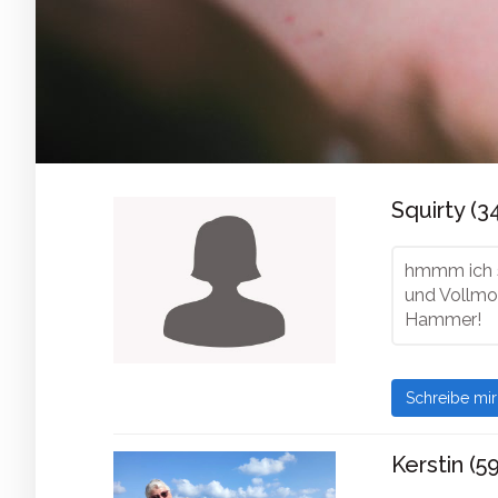
Squirty (3
hmmm ich s
und Vollmon
Hammer!
Schreibe mi
Kerstin (59