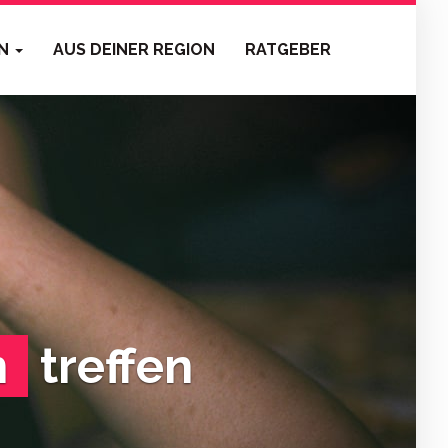
EN
AUS DEINER REGION
RATGEBER
h
treffen