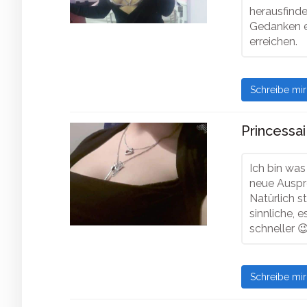
herausfind
Gedanken e
erreichen.
Schreibe mi
Princessai
Ich bin was
neue Auspro
Natürlich s
sinnliche, 
schneller 
Schreibe mi