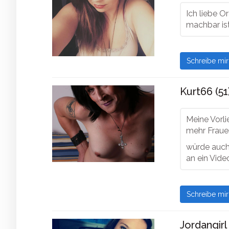
Ich liebe O
machbar is
Schreibe mi
Kurt66 (51
Meine Vorli
mehr Frauen
würde auch 
an ein Vide
Schreibe mi
Jordangirl