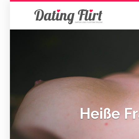
Skip
to
main
content
Heiße F