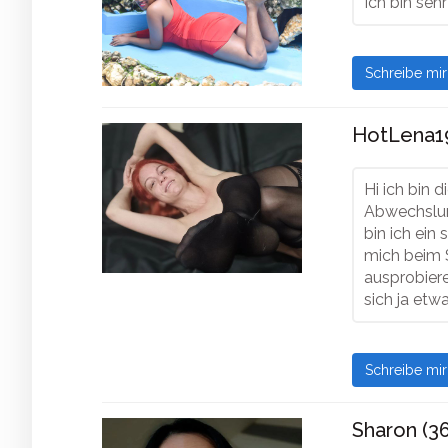
Ich bin seh
Schreibe mi
HotLena19
Hi ich bin 
Abwechslun
bin ich ein
mich beim 
ausprobiere
sich ja etw
Schreibe mi
Sharon (36