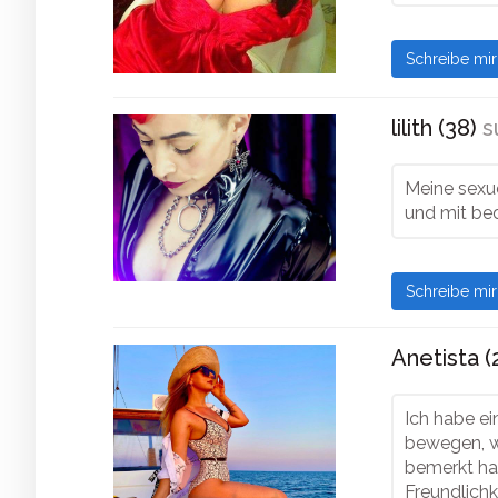
Schreibe mi
lilith (38)
s
Meine sexue
und mit be
Schreibe mi
Anetista (
Ich habe e
bewegen, wi
bemerkt has
Freundlichk