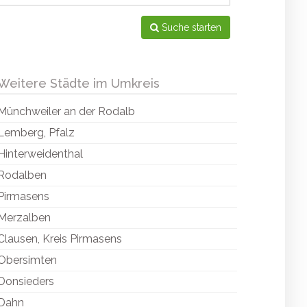
Suche starten
Weitere Städte im Umkreis
Münchweiler an der Rodalb
Lemberg, Pfalz
Hinterweidenthal
Rodalben
Pirmasens
Merzalben
Clausen, Kreis Pirmasens
Obersimten
Donsieders
Dahn