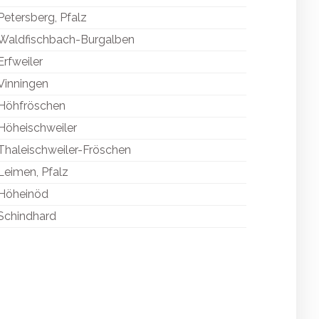
Petersberg, Pfalz
Waldfischbach-Burgalben
Erfweiler
Vinningen
Höhfröschen
Höheischweiler
Thaleischweiler-Fröschen
Leimen, Pfalz
Höheinöd
Schindhard