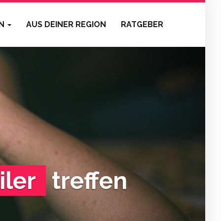
EN
AUS DEINER REGION
RATGEBER
ler
treffen