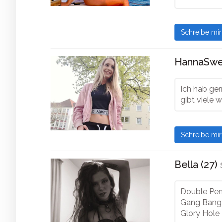
Schreibe mi
HannaSwee
Ich hab ger
gibt viele 
Schreibe mi
Bella (27)
Double Pen
Gang Bang
Glory Hole