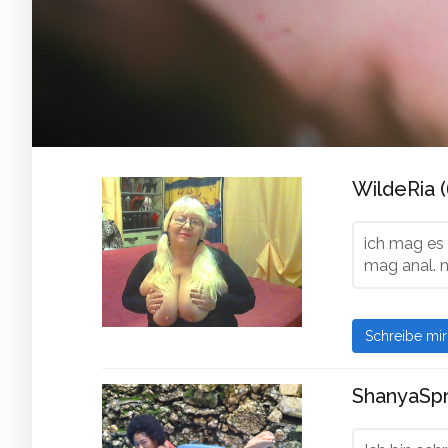
WildeRia (
ich mag es 
mag anal. n
Schreibe mi
ShanyaSpr