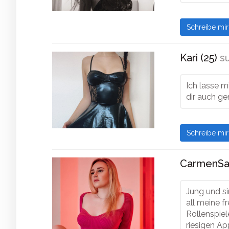
Schreibe mi
Kari (25)
su
Ich lasse m
dir auch g
Schreibe mi
CarmenSap
Jung und si
all meine f
Rollenspiel
riesigen Ap