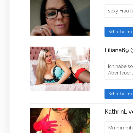
sexy Frau fü
Schreibe mi
Liliana69 (
ich habe so
Abenteuer 
Schreibe mi
KathrinLiv
Mmmmmh da 