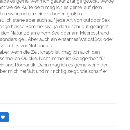
 habe es gerne, wenn ich gaaaanz lange geleckt werde
nt werde. Außerdem mag ich es gerne, auf dem
iten während er meine schönen großen
et. Ich stehe aber auch auf jede Art von outdoor Sex.
lange heisse Sommer war ja dafür sehr gut geeignet.
freien Natur, zB an einem See oder am Meeresstrand
esonders geil. Aber auch ein einsames Waldstück oder
z…. tut es zur Not auch. J
ber, wenn die Zeit knapp ist, mag ich auch den
schnellen Quickie. Nicht immer ist Gelegenheit für
in und Romantik. Dann mag ich es gerne wenn der
er mich herfällt und mir richtig zeigt, wie scharf er
.
s
r