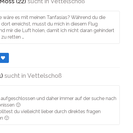
Moss (22)
sucht in
Vettelschoß
ie wäre es mit meinen Tanfasías? Während du die
dort erreichst, musst du mich in diesem Flug
nd mir die Luft holen, damit ich nicht daran gehindert
 zu retten …
r
1)
sucht in
Vettelschoß
hr aufgeschlossen und daher immer auf der suche nach
bnissen 🙂
lltest du vielleicht lieber durch direktes fragen
n 🙂