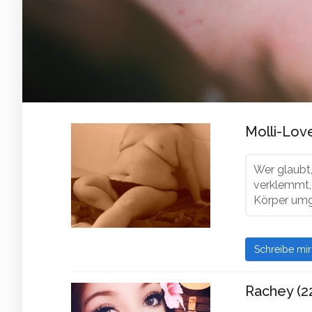
Molli-Love
Wer glaubt,
verklemmt, d
Körper umg
Schreibe mi
Rachey (2