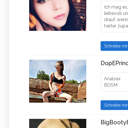
Ich mag es,
liebevoll u
drauf, wen
härter zupa
Schreibe mi
DopEPrinc
Analsex
BDSM
Schreibe mi
BigBootyB