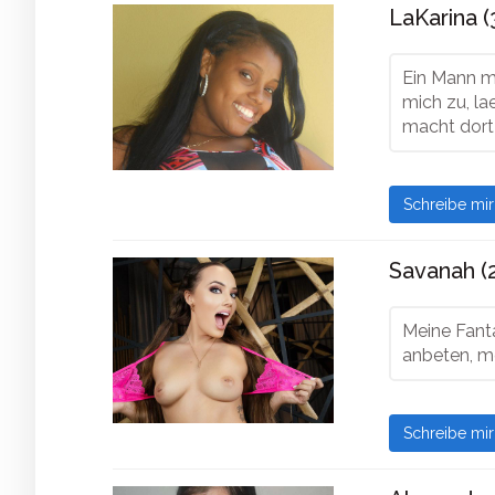
LaKarina (
Ein Mann m
mich zu, l
macht dort 
Schreibe mi
Savanah (2
Meine Fanta
anbeten, me
Schreibe mi