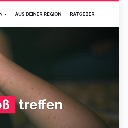
EN
AUS DEINER REGION
RATGEBER
oß
treffen