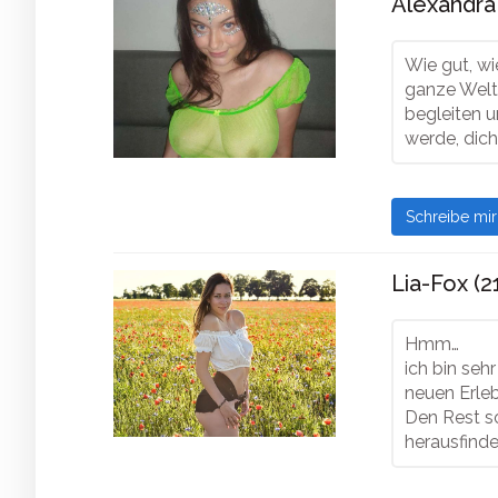
Alexandra
Wie gut, w
ganze Welt 
begleiten u
werde, dich
Schreibe mi
Lia-Fox (2
Hmm…
ich bin se
neuen Erle
Den Rest so
herausfinde