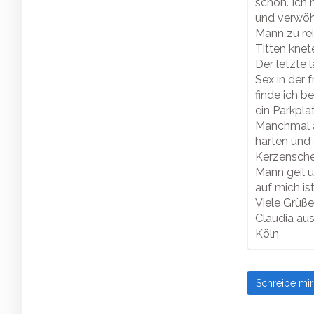
schön. Ich
und verwöh
Mann zu re
Titten knet
Der letzte 
Sex in der 
finde ich b
ein Parkplat
Manchmal a
harten und 
Kerzensche
Mann geil üb
auf mich ist
Viele Grüße
Claudia au
Köln
Schreibe mi