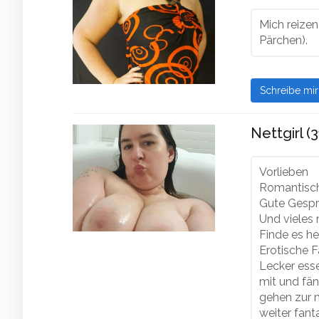
Mich reizen
Pärchen).
Schreibe mi
Nettgirl (3
Vorlieben
Romantisc
Gute Gesp
Und vieles
Finde es h
Erotische F
Lecker ess
mit und fän
gehen zur m
weiter fant