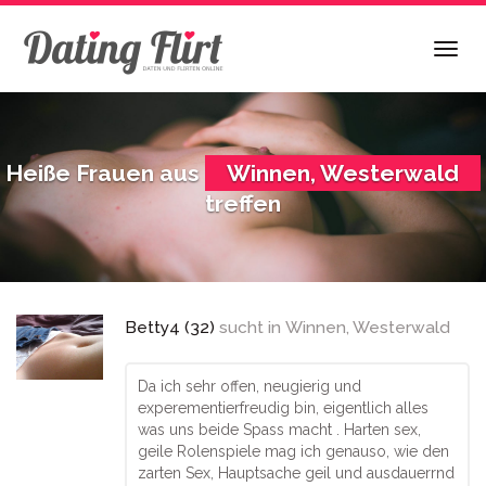
Skip
to
Togg
main
navig
content
Heiße Frauen aus
Winnen, Westerwald
treffen
Betty4 (32)
sucht in
Winnen, Westerwald
Da ich sehr offen, neugierig und
experementierfreudig bin, eigentlich alles
was uns beide Spass macht . Harten sex,
geile Rolenspiele mag ich genauso, wie den
zarten Sex, Hauptsache geil und ausdauerrnd