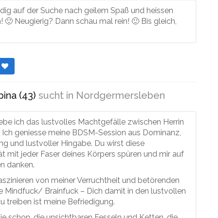
ndig auf der Suche nach geilem Spaß und heissen
 🙂 Neugierig? Dann schau mal rein! 🙂 Bis gleich,
r
ina (43)
sucht in
Nordgermersleben
liebe ich das lustvolles Machtgefälle zwischen Herrin
. Ich geniesse meine BDSM-Session aus Dominanz,
g und lustvoller Hingabe. Du wirst diese
ät mit jeder Faser deines Körpers spüren und mir auf
en danken.
aszinieren von meiner Verruchtheit und betörenden
ebe Mindfuck/ Brainfuck – Dich damit in den lustvollen
 treiben ist meine Befriedigung.
ie schon, die unsichtbaren Fesseln und Ketten, die