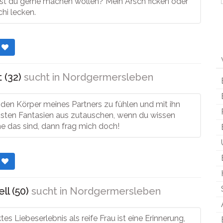
t du gerne machen wollen? Mein Arsch ficken oder
hi lecken.
r
 (32)
sucht in
Nordgermersleben
s den Körper meines Partners zu fühlen und mit ihn
msten Fantasien aus zutauschen, wenn du wissen
he das sind, dann frag mich doch!
r
ll (50)
sucht in
Nordgermersleben
tes Liebeserlebnis als reife Frau ist eine Erinnerung,