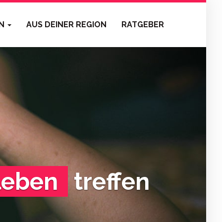
EN
AUS DEINER REGION
RATGEBER
leben
treffen