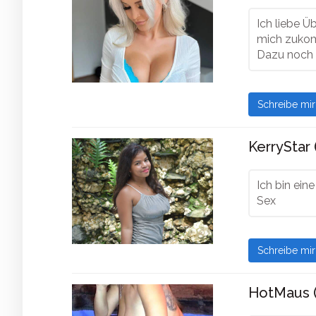
Ich liebe Ü
mich zukom
Dazu noch 
Schreibe mi
KerryStar 
Ich bin ein
Sex
Schreibe mi
HotMaus (