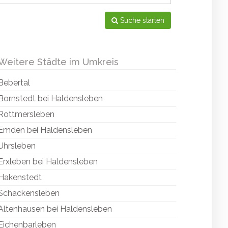
Suche starten
Weitere Städte im Umkreis
Bebertal
Bornstedt bei Haldensleben
Rottmersleben
Emden bei Haldensleben
Uhrsleben
Erxleben bei Haldensleben
Hakenstedt
Schackensleben
Altenhausen bei Haldensleben
Eichenbarleben