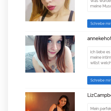
Was würdes
meine Musc
Schreibe mi
annekehot
ich liebe e
meine inti
willst welc
Schreibe mi
LizCampbe
Mein perfek