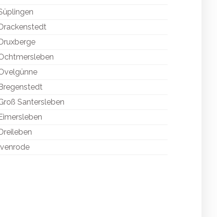
Süplingen
Drackenstedt
Druxberge
Ochtmersleben
Ovelgünne
Bregenstedt
Groß Santersleben
Eimersleben
Dreileben
Ivenrode