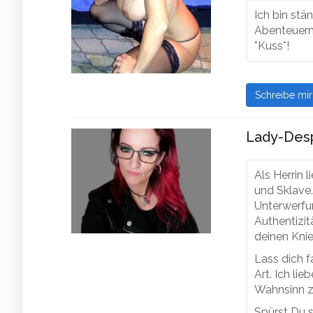
Ich bin stä
Abenteuern!
*Kuss*!
Schreibe mi
Lady-Desp
Als Herrin 
und Sklave
Unterwerfun
Authentizit
deinen Kni
Lass dich f
Art. Ich li
Wahnsinn zu
Spürst Du s