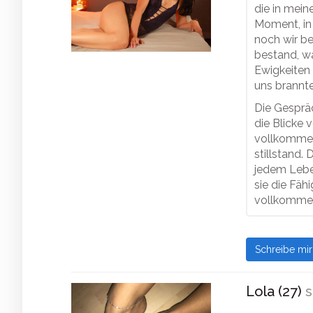
die in mein
Moment, in
noch wir be
bestand, war
Ewigkeiten 
uns brannte
Die Gespräc
die Blicke 
vollkommen 
stillstand. 
jedem Lebe
sie die Fäh
vollkommen
Schreibe mi
Lola (27)
s