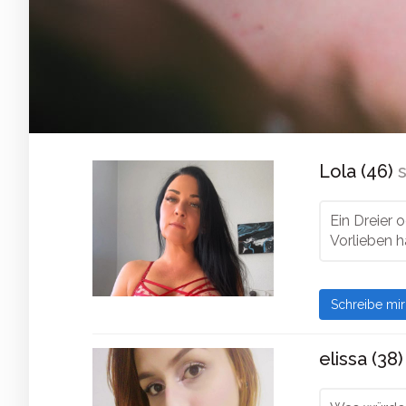
Lola (46)
s
Ein Dreier 
Vorlieben ha
Schreibe mi
elissa (38)