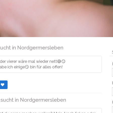
ucht in
Nordgermersleben
oder vierer wäre mal wieder nett😅😏
be ich einige😏 bin für alles offen!
r
sucht in
Nordgermersleben