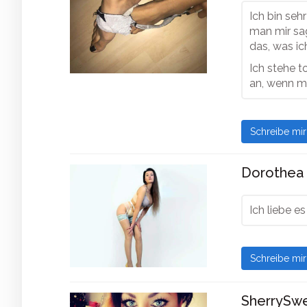
Ich bin se
man mir sag
das, was ich
Ich stehe t
an, wenn m
Schreibe mi
Dorothea 
Ich liebe e
Schreibe mi
SherrySwe