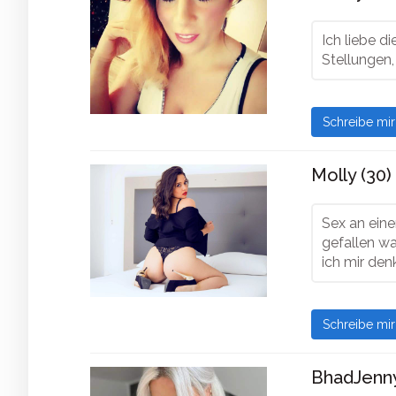
Ich liebe d
Stellungen,
Schreibe mi
Molly (30)
Sex an eine
gefallen wa
ich mir den
Schreibe mi
BhadJenny