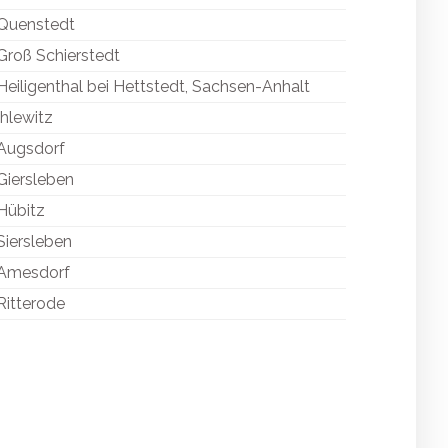
Quenstedt
Groß Schierstedt
Heiligenthal bei Hettstedt, Sachsen-Anhalt
Ihlewitz
Augsdorf
Giersleben
Hübitz
Siersleben
Amesdorf
Ritterode