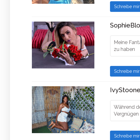
Schreibe mi
SophieBlo
Meine Fanta
zu haben
Schreibe mi
IvyStoone
Während des
Vergnügen 
Schreibe mi