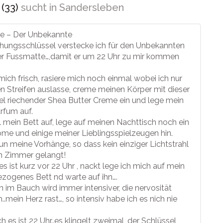
 (33)
sucht in
Sandersleben
ie – Der Unbekannte
ungsschlüssel verstecke ich für den Unbekannten
er Fussmatte…,damit er um 22 Uhr zu mir kommen
ich frisch, rasiere mich noch einmal wobei ich nur
en Streifen auslasse, creme meinen Körper mit dieser
l riechender Shea Butter Creme ein und lege mein
rfum auf.
l mein Bett auf, lege auf meinen Nachttisch noch ein
me und einige meiner Lieblingsspielzeugen hin.
un meine Vorhänge, so dass kein einziger Lichtstrahl
in Zimmer gelangt!
es ist kurz vor 22 Uhr , nackt lege ich mich auf mein
ezogenes Bett nd warte auf ihn….
n im Bauch wird immer intensiver, die nervosität
h..mein Herz rast…, so intensiv habe ich es nich nie
h es ist 22 Uhr..es klingelt zweimal, der Schlüssel