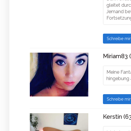
gleitet dur
Jemand bet
Fortsetzung
Schreibe mi
Miriam83 
Meine Fanta
hingebung 
Schreibe mi
Kerstin (6