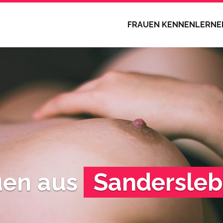
FRAUEN KENNENLERN
uen aus
Sandersle