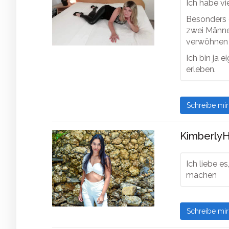
Ich habe vi
Besonders 
zwei Männer
verwöhnen 
Ich bin ja 
erleben.
Schreibe mi
KimberlyHa
Ich liebe es
machen
Schreibe mi