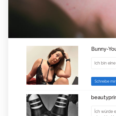
Bunny-You
Ich bin ein
Schreibe mi
beautyprin
Îch würde e