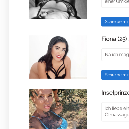
einer Umkle
Schreibe mi
Fiona (25)
Na ich mag 
Schreibe mi
Inselprinz
ich liebe e
Ölmassage .