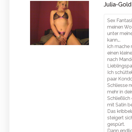
Julia-Gold
Sex Fantas
meinen Woh
unter mein
kann….
ich mache m
einen klein
nach Mande
Lieblingspa
Ich schütte
paar Kondo
Schliesse n
mehr in de
Schließlich 
mit Satin b
Das kribbel
steigert sic
gespürt.
Dann endlic