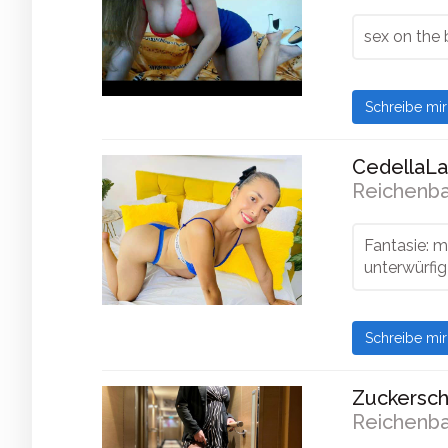
sex on the
Schreibe mi
CedellaLa
Reichenba
Fantasie: m
unterwürfig
Schreibe mi
Zuckersch
Reichenba