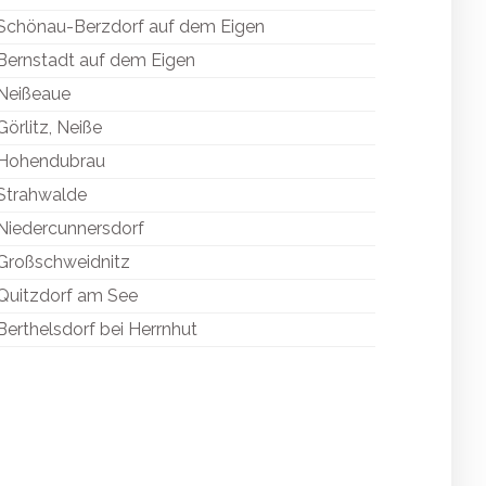
Schönau-Berzdorf auf dem Eigen
Bernstadt auf dem Eigen
Neißeaue
Görlitz, Neiße
Hohendubrau
Strahwalde
Niedercunnersdorf
Großschweidnitz
Quitzdorf am See
Berthelsdorf bei Herrnhut