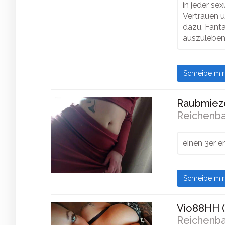
in jeder se
Vertrauen u
dazu, Fant
auszuleben
Schreibe mi
Raubmieze
Reichenba
einen 3er e
Schreibe mi
Vio88HH (
Reichenba