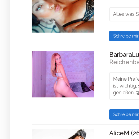
Alles was 
Schreibe mi
BarbaraLus
Reichenba
Meine Präf
ist wichtig,
genießen. 
Schreibe mi
AliceM (26