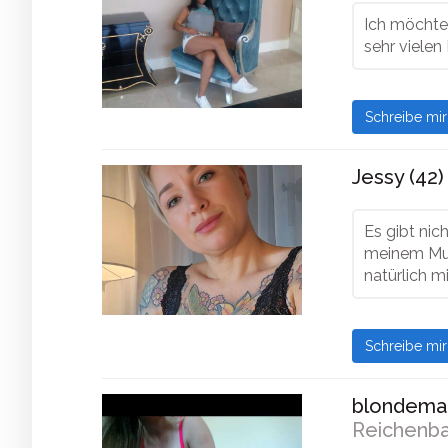
Ich möchte
sehr vielen
Schreibe mi
Jessy (42)
Es gibt nic
meinem Mun
natürlich m
Schreibe mi
blondema
Reichenba