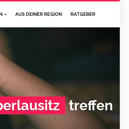
EN
AUS DEINER REGION
RATGEBER
erlausitz
treffen