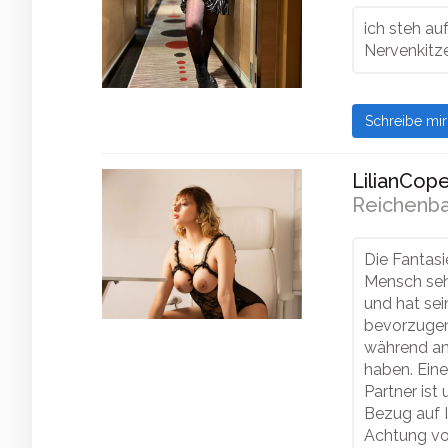
ich steh au
Nervenkitz
Schreibe mi
LilianCope
Reichenba
Die Fantas
Mensch sehr
und hat se
bevorzugen 
während an
haben. Ein
Partner ist 
Bezug auf I
Achtung vo