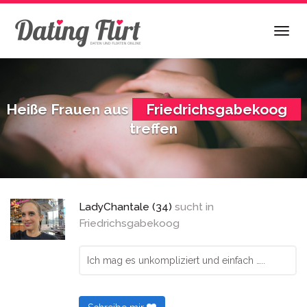
Skip
to
Togg
main
navig
content
Heiße Frauen aus
Friedrichsgabekoog
treffen
LadyChantale (34)
sucht in
Friedrichsgabekoog
Ich mag es unkompliziert und einfach …..