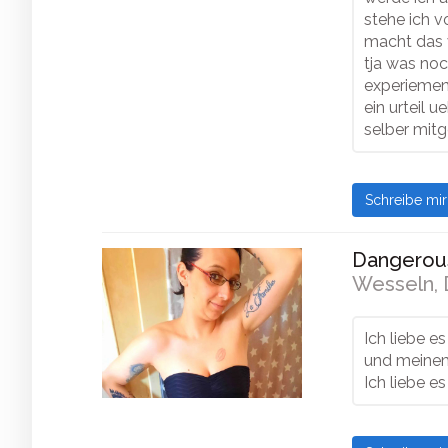
stehe ich vo
macht das 
tja was noc
experiement
ein urteil 
selber mit
Schreibe mi
Dangerous
Wesseln, 
Ich liebe e
und meine
Ich liebe e