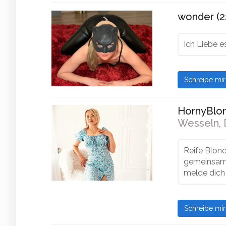
wonder (2
Ich Liebe e
Schreibe mi
HornyBlon
Wesseln, 
Reife Blond
gemeinsam 
melde dich
Schreibe mi