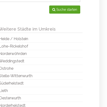
Suche starten
Weitere Städte im Umkreis
Heide / Holstein
Lohe-Rickelshof
Norderwöhrden
Weddingstedt
Ostrohe
Stelle-Wittenwurth
Süderheistedt
Lieth
Oesterwurth
Norderheistedt