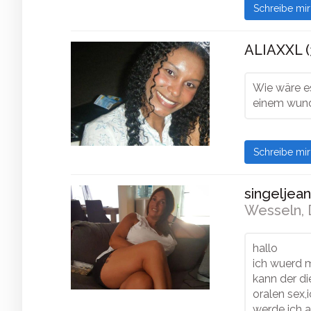
Schreibe mi
ALIAXXL (
Wie wäre e
einem wun
Schreibe mi
singeljean
Wesseln, 
hallo
ich wuerd m
kann der die
oralen sex,
werde ich 