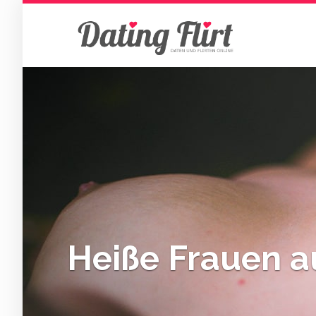
Skip
to
main
content
Heiße Frauen 