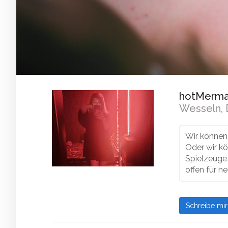
hotMermai
Wesseln, 
Wir können
Oder wir kö
Spielzeuge 
offen für n
Schreibe mi