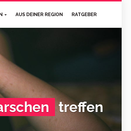
EN
AUS DEINER REGION
RATGEBER
arschen
treffen