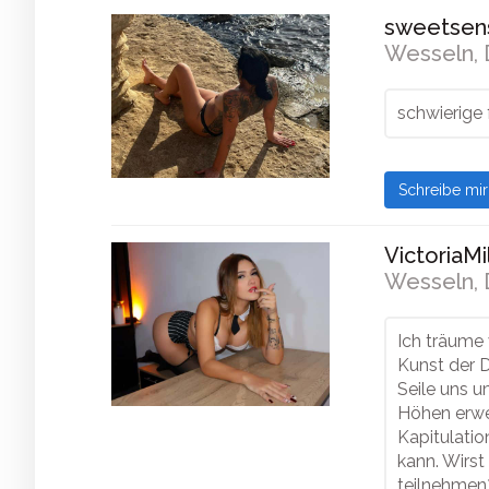
sweetsens
Wesseln, 
schwierige 
Schreibe mi
VictoriaMil
Wesseln, 
Ich träume 
Kunst der 
Seile uns 
Höhen erwe
Kapitulatio
kann. Wirs
teilnehmen