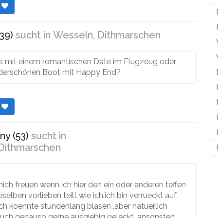
r
39)
sucht in
Wesseln, Dithmarschen
s mit einem romantischen Date im Flugzeug oder
derschönen Boot mit Happy End?
r
ny (53)
sucht in
Dithmarschen
ich freuen wenn ich hier den ein oder anderen teffen
selben vorlieben teilt wie ich.ich bin verrueckt auf
ich koennte stundenlang blasen ,aber natuerlich
auch genauso gerne ausgiebig geleckt. ansonsten