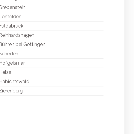
Grebenstein
Lohfelden
Fuldabrück
Reinhardshagen
Bühren bei Göttingen
Scheden
Hofgeismar
Helsa
Habichtswald
Zierenberg