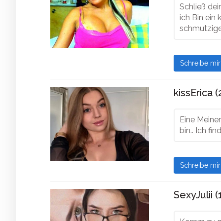
Schließ dei
ich Bin ein
schmutziges
Schreibe mi
kissErica (
Eine Meiner
bin.. Ich fi
Schreibe mi
SexyJulii (