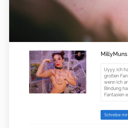
MillyMuns 
Uyyy, ich 
großen Fant
wenn ich an
Bindung hab
Fantasien er
Schreibe mi