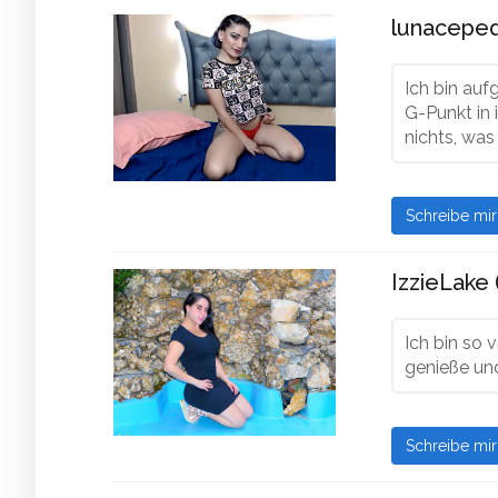
lunaceped
Ich bin auf
G-Punkt in 
nichts, was
Schreibe mi
IzzieLake 
Ich bin so
genieße un
Schreibe mi