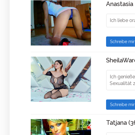
Anastasia 
Ich liebe or
Schreibe mi
SheilaWard
Ich genieß
Sexualität 
Schreibe mi
Tatjana (3