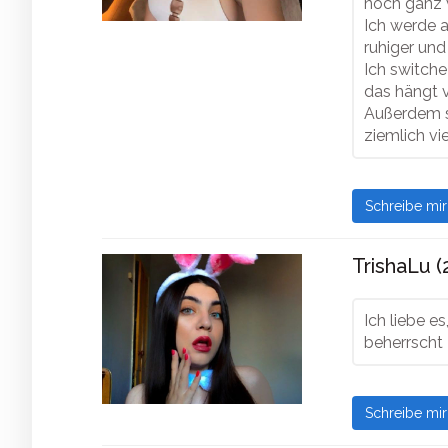
noch ganz v
Ich werde 
ruhiger und 
Ich switche
das hängt 
Außerdem st
ziemlich vie
Schreibe mi
TrishaLu (
Ich liebe e
beherrscht
Schreibe mi