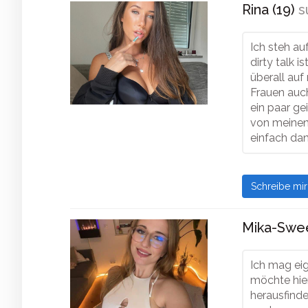
Rina (19)
s
Ich steh au
dirty talk 
überall auf
Frauen auch
ein paar ge
von meinen 
einfach da
Schreibe mi
Mika-Swee
Ich mag eig
möchte hie
herausfinde