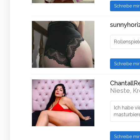
Schreibe mi
sunnyhoriz
Rollenspiel
Schreibe mi
ChantallR
Nieste, Kr
Ich habe vi
masturbiere
Schreibe mi