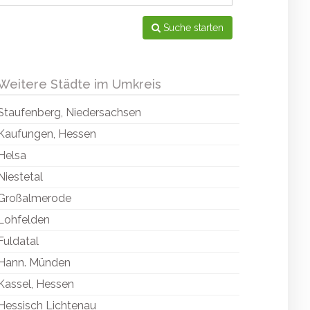
Suche starten
Weitere Städte im Umkreis
Staufenberg, Niedersachsen
Kaufungen, Hessen
Helsa
Niestetal
Großalmerode
Lohfelden
Fuldatal
Hann. Münden
Kassel, Hessen
Hessisch Lichtenau