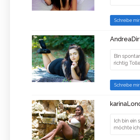
Schreibe mi
AndreaDirt
Bin spontan
richtig Toll
Schreibe mi
karinaLon
Ich bin ei
möchte ich