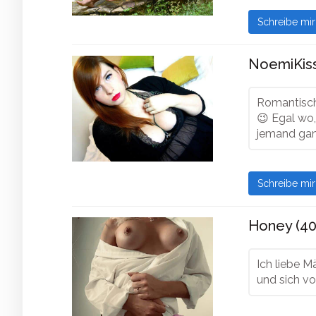
Schreibe mi
NoemiKiss
Romantisch
😉 Egal wo,
jemand gan
Schreibe mi
Honey (40
Ich liebe M
und sich vo