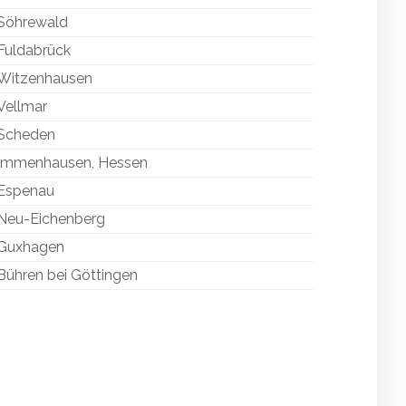
Söhrewald
Fuldabrück
Witzenhausen
Vellmar
Scheden
Immenhausen, Hessen
Espenau
Neu-Eichenberg
Guxhagen
Bühren bei Göttingen