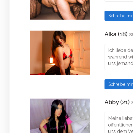
Schreibe mi
Alka (18)
s
Ich liebe d
während wir
uns jemand 
Schreibe mi
Abby (21)
Meine liebs
öffentliche
uns dem Ve