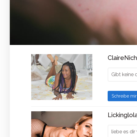
ClaireNich
Gibt keine 
Schreibe mi
Lickinglola
liebe es dir